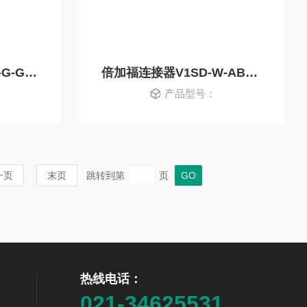
倍加福连接电缆V1SD-G-GN2M-PUR-E1S-V45-G
倍加福连接器V1SD-W-ABG-PG9现货 原装正品
产品型号：
一页
末页
跳转到第
页
热线电话：
021-34625531