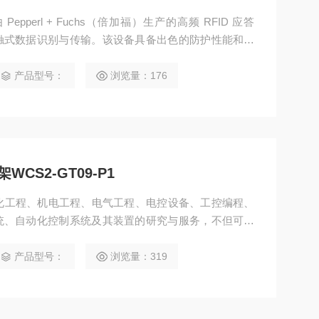
 Pepperl + Fuchs（倍加福）生产的高频 RFID 应答
触式数据识别与传输。该设备具备出色的防护性能和稳
限且对可靠性要求较高的应用场景。
产品型号：
浏览量：176
CS2-GT09-P1
动化工程、机电工程、电气工程、电控设备、工控编程、
统、自动化控制系统及其装置的研究与服务，不但可以
计开发*的自动化控制系统并直接提供成套的现代化电
化工、纺织、食品 德国倍加福光学读码器支架WCS2-
产品型号：
浏览量：319