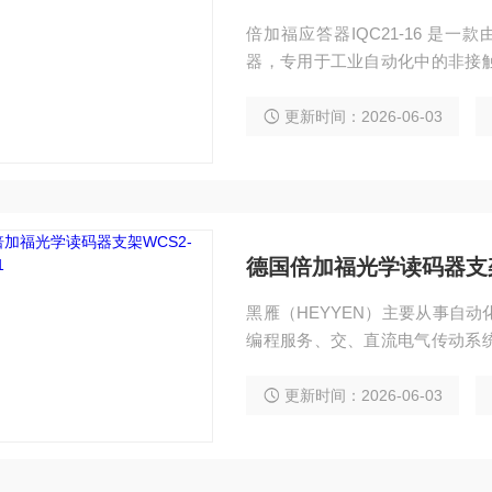
倍加福应答器IQC21-16‌ 是一款由
器，专用于工业自动化中的非接
定的电磁场表现，适用于空间受
更新时间：2026-06-03
德国倍加福光学读码器支架W
黑雁（HEYYEN）主要从事自
编程服务、交、直流电气传动系
独立承包工程项目，还可为用户设
控设备 服务行业涉及冶金、石油、
更新时间：2026-06-03
GT09-P1