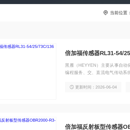
当前位置
倍加福传感器RL31-54/25/
黑雁（HEYYEN）主要从事自
编程服务、交、直流电气传动系
独立承包工程项目，还可为用户设
控设备。 服务行业涉及冶金、石
更新时间：2026-06-04
研实验等多个领域。 倍加福传感器RL31
倍加福反射板型传感器OBR20