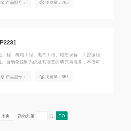
金、石油、化工、纺织、食品、制药、电力、环保、印
产品型号：
浏览量：765
福传感器OBR7500-R100-2EP-IO-V31
2231
动化工程、机电工程、电气工程、电控设备、工控编程、
统、自动化控制系统及其装置的研究与服务，不但可以
设计开发先进的自动化控制系统并直接提供成套的现代
金、石油、化工、纺织、食品、制药、电力、环保、印
产品型号：
浏览量：855
倍加福传感器WTB8-P2231
末页
跳转到第
页