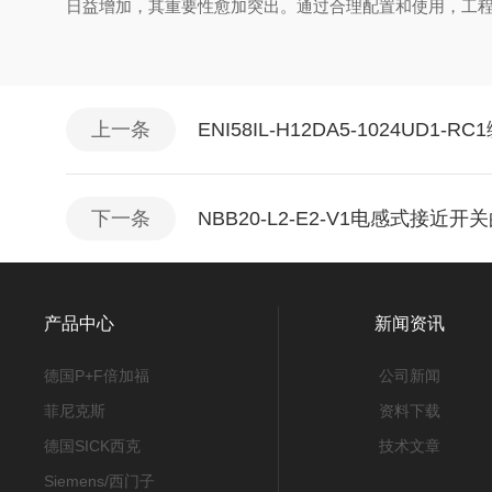
日益增加，其重要性愈加突出。通过合理配置和使用，工
上一条
ENI58IL-H12DA5-1024UD
下一条
NBB20-L2-E2-V1电感式接近
产品中心
新闻资讯
德国P+F倍加福
公司新闻
菲尼克斯
资料下载
德国SICK西克
技术文章
Siemens/西门子