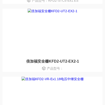
产品型号：KFD2‑STC5‑Ex1.ES
倍加福安全栅KFD2-UT2-EX2-1
产品型号：