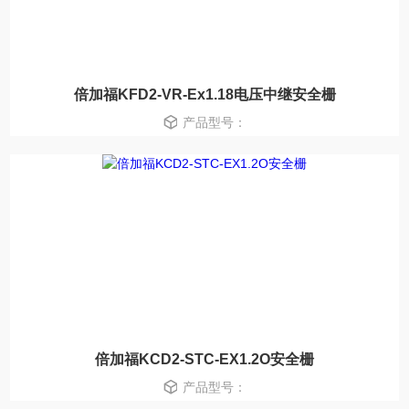
倍加福KFD2-VR-Ex1.18电压中继安全栅
产品型号：
倍加福KCD2-STC-EX1.2O安全栅
产品型号：