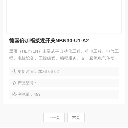
德国倍加福接近开关NBN30-U1-A2
黑雁（HEYYEN）主要从事自动化工程、机电工程、电气工
程、电控设备、工控编程、编程服务、交、直流电气传动系
统、自动化控制系统及其装置的研究与服务，不但可以独立承
更新时间：2026-06-02
包工程项目，还可为用户设计开发优良的自动化控制系统并直
接提供成套的现代化电控设备。 服务行业涉及冶金、石油、化
产品型号：
工、纺织、食品、制药、电力、环保、印刷、造纸及科研实验
等多个领域。德国倍加福接近开关NBN30-U1-A2
浏览量：459
下一页
末页