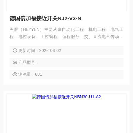
德国倍加福接近开关NJ2-V3-N
黑雁（HEYYEN）主要从事自动化工程、机电工程、电气工
程、电控设备、工控编程、编程服务、交、直流电气传动系
统、自动化控制系统及其装置的研究与服务，不但可以独立承
更新时间：2026-06-02
包工程项目，还可为用户设计开发先进的自动化控制系统并直
接提供成套的现代化电控设备。 服务行业涉及冶金、石油、化
产品型号：
工、纺织、食品、制药、电力、环保、印刷、造纸及科研实验
等多个领域。德国倍加福接近开关NJ2-V3-N
浏览量：681