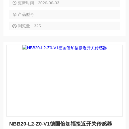
更新时间：2026-06-03
包工程项目，还可为用户设计开发*的自动化控制系统并直接提
供成套的现代化电控设备。 服务行业涉及冶金、石油、化工、
产品型号：
纺织、食品、制药、电力、环保、印刷、造纸及科研实验等多
个领域。 倍加福连接线缆V19-G-5M-PUR-ABG
浏览量：325
NBB20-L2-Z0-V1德国倍加福接近开关传感器