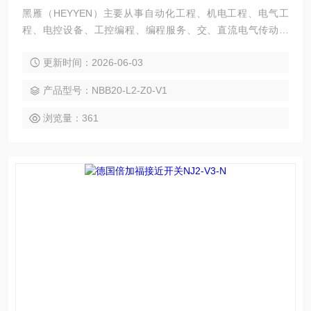
黑雁（HEYYEN）主要从事自动化工程、机电工程、电气工
程、电控设备、工控编程、编程服务、交、直流电气传动系
统、自动化控制系统及其装置的研究与服务，不但可以独立承
更新时间：2026-06-03
包工程项目，还可为用户设计开发*的自动化控制系统并直接提
供成套的现代化电控设备。 服务行业涉及冶金、石油、化工、
产品型号：NBB20-L2-Z0-V1
纺织、食品、制药、电力、环保、印刷、造纸及科研实验等多
个领域。 德国倍加福接近传感器NBB20-L2-Z0-V1
浏览量：361