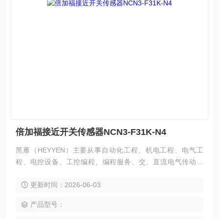
倍加福接近开关传感器NCN3-F31K-N4
黑雁（HEYYEN）主要从事自动化工程、机电工程、电气工
程、电控设备、工控编程、编程服务、交、直流电气传动系
统、自动化控制系统及其装置的研究与服务，不但可以独立承
更新时间：2026-06-03
包工程项目，还可为用户设计开发*的自动化控制系统并直接提
供成套的现代化电控设备。 服务行业涉及冶金、石油、化工、
产品型号：
纺织、食品、电力、环保、印刷、造纸及科研实验等多个领