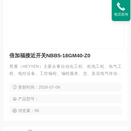
电话咨询
倍加福接近开关NBB5-18GM40-Z0
黑雁（HEYYEN）主要从事自动化工程、机电工程、电气工
程、电控设备、工控编程、编程服务、交、直流电气传动系
统、自动化控制系统及其装置的研究与服务，不但可以独立承
更新时间：2026-07-06
包工程项目，还可为用户设计开发*的自动化控制系统并直接提
供成套的现代化电控设备。 服务行业涉及冶金、石油、化工、
产品型号：
纺织、食品、电力、环保、印刷、造纸及科研实验等多个领
域。 倍加福接近开关NBB5-18GM40-Z0
浏览量：96