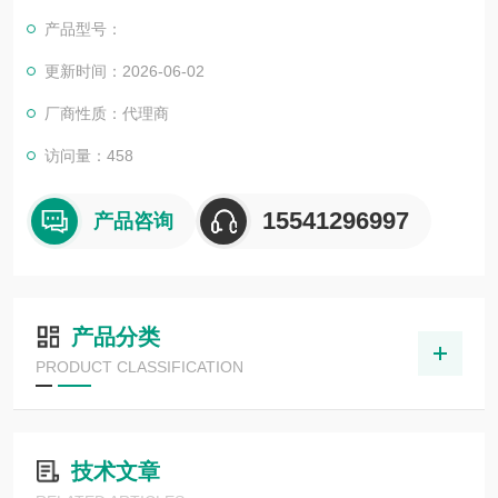
目，还可为用户设计开发优良的自动化控制系统并直接提供成套
产品型号：
的现代化电控设备。
服务行业涉及冶金、石油、化工、纺织、食品、制药、电力、环
更新时间：2026-06-02
保、印刷、造纸及科研实验等多个领域。德国倍加福接近开关NB
厂商性质：代理商
N30-U1-A2
访问量：458
15541296997
产品咨询
产品分类
PRODUCT CLASSIFICATION
技术文章