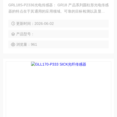
GRL18S-P2336光电传感器： GR18 产品系列圆柱形光电传感
器的特点在于其通用的应用领域、可靠的目标检测以及显著的
性价比。传感器采用圆柱型 M18 外壳——可选择塑料或金属
更新时间：2026-06-02
材质。此外，圆柱形光电传感器有不同的外壳形状可供选择，
因此在安装和应用领域方面具有高度的灵活性。PinPoint LED
产品型号：
和智能电子设备确保了该产品系列的高可用性。
浏览量：961