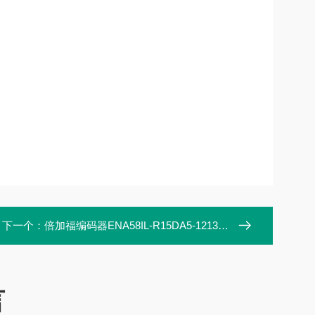
下一个：
倍加福编码器ENA58IL-R15DA5-1213SG1-RC1
言