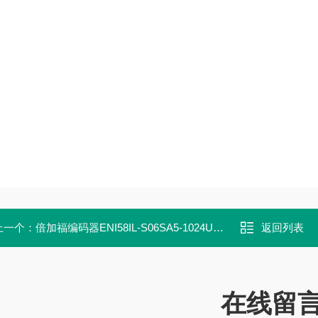
上一个：
倍加福编码器ENI58IL-S06SA5-1024UD1-RC1
返回列表
在线留