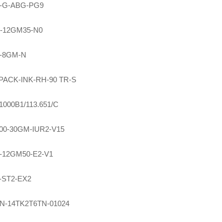
-G-ABG-PG9
-12GM35-N0
5-8GM-N
PACK-INK-RH-90 TR-S
000B1/113.651/C
00-30GM-IUR2-V15
-12GM50-E2-V1
-ST2-EX2
0N-14TK2T6TN-01024