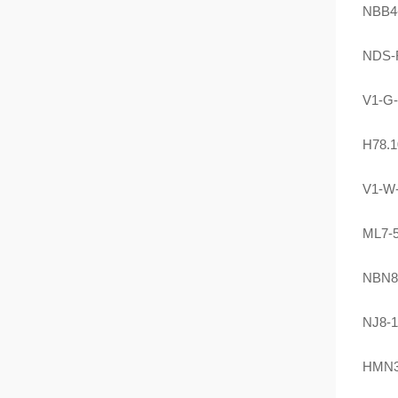
NBB4
NDS-
V1-G
H78.1
V1-W
ML7-5
NBN8
NJ8-
HMN36