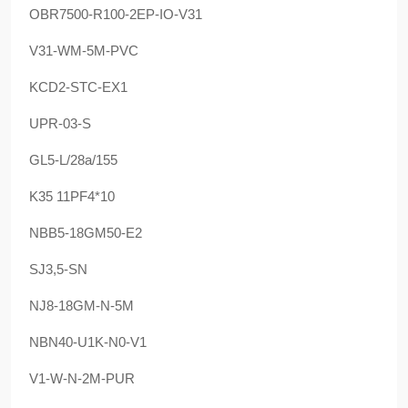
OBR7500-R100-2EP-IO-V31
V31-WM-5M-PVC
KCD2-STC-EX1
UPR-03-S
GL5-L/28a/155
K35 11PF4*10
NBB5-18GM50-E2
SJ3,5-SN
NJ8-18GM-N-5M
NBN40-U1K-N0-V1
V1-W-N-2M-PUR