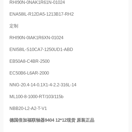
RHI90N-0NAK1R61N-01024
ENA58IL-R12DA5-1213B17-RH2
定制
RHI90N-0IAK1R6XN-01024
ENI58IL-S10CA7-1250UD1-ABD
EB50A8-C4BR-2500
EC50B6-L6AR-2000
NNG-20.4-14-0.1X1-4-2.2-316L-14
ML100-8-1000-RT/103/115b
NBB20-L2-A2-T-V1
德国倍加福联轴器9404 12*12现货 原装正品