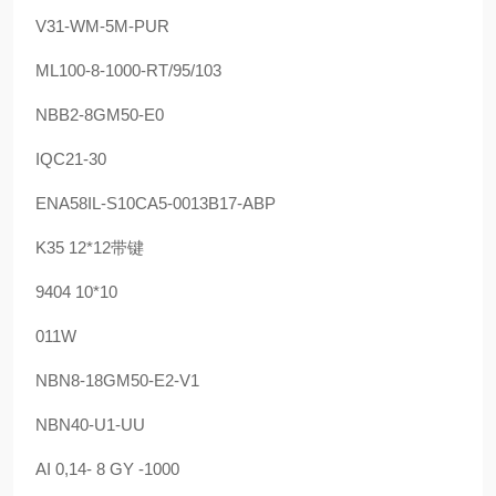
V31-WM-5M-PUR
ML100-8-1000-RT/95/103
NBB2-8GM50-E0
IQC21-30
ENA58IL-S10CA5-0013B17-ABP
K35 12*12带键
9404 10*10
011W
NBN8-18GM50-E2-V1
NBN40-U1-UU
AI 0,14- 8 GY -1000