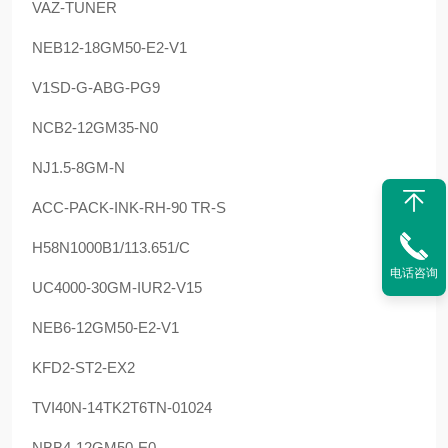
VAZ-TUNER
NEB12-18GM50-E2-V1
V1SD-G-ABG-PG9
NCB2-12GM35-N0
NJ1.5-8GM-N
ACC-PACK-INK-RH-90 TR-S
H58N1000B1/113.651/C
电话咨询
UC4000-30GM-IUR2-V15
NEB6-12GM50-E2-V1
KFD2-ST2-EX2
TVI40N-14TK2T6TN-01024
NBB4-12GM50-E0