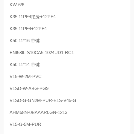
KW-6/6
K35 11PF4绝缘+12PF4
K35 11PF4+12PF4
K50 11*16 带键
ENI58IL-S10CA5-1024UD1-RC1
K50 11*14 带键
V15-W-2M-PVC
V1SD-W-ABG-PG9
V1SD-G-GN2M-PUR-E1S-V45-G
AHM58N-0BAAAR0GN-1213
V15-G-5M-PUR