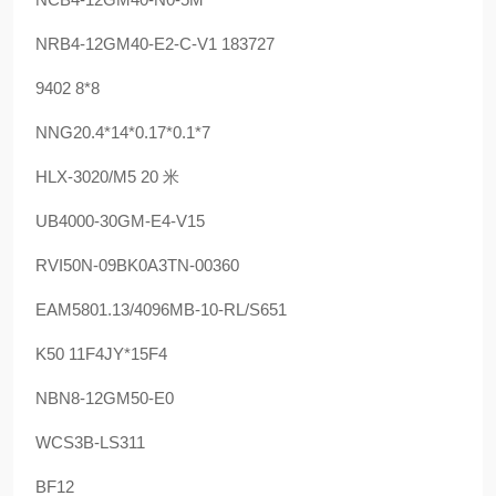
NRB4-12GM40-E2-C-V1 183727
9402 8*8
NNG20.4*14*0.17*0.1*7
HLX-3020/M5 20 米
UB4000-30GM-E4-V15
RVI50N-09BK0A3TN-00360
EAM5801.13/4096MB-10-RL/S651
K50 11F4JY*15F4
NBN8-12GM50-E0
WCS3B-LS311
BF12