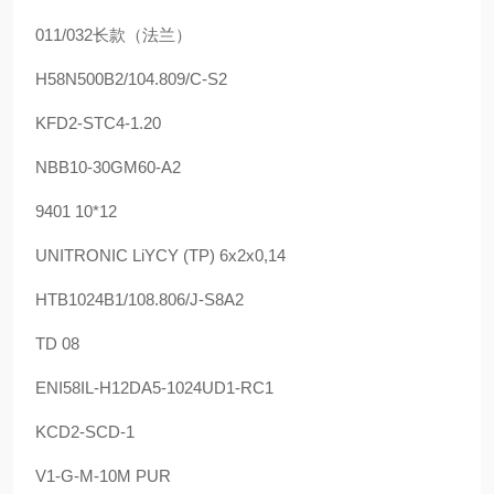
011/032长款（法兰）
H58N500B2/104.809/C-S2
KFD2-STC4-1.20
NBB10-30GM60-A2
9401 10*12
UNITRONIC LiYCY (TP) 6x2x0,14
HTB1024B1/108.806/J-S8A2
TD 08
ENI58IL-H12DA5-1024UD1-RC1
KCD2-SCD-1
V1-G-M-10M PUR