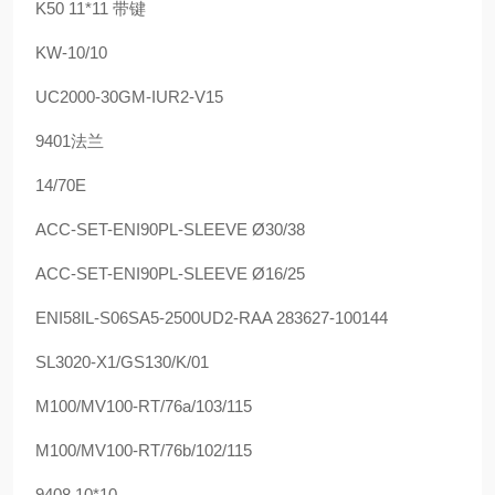
K50 11*11 带键
KW-10/10
UC2000-30GM-IUR2-V15
9401法兰
14/70E
ACC-SET-ENI90PL-SLEEVE Ø30/38
ACC-SET-ENI90PL-SLEEVE Ø16/25
ENI58IL-S06SA5-2500UD2-RAA 283627-100144
SL3020-X1/GS130/K/01
M100/MV100-RT/76a/103/115
M100/MV100-RT/76b/102/115
9408 10*10