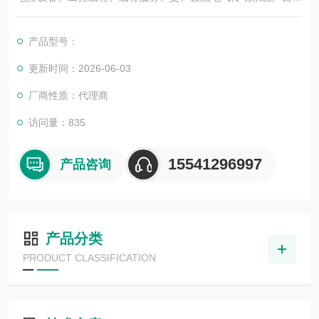
化控制系统及其装置的研究与服务，不但可以独立承包工程项
目，还可为用户设计开发先进的自动化控制系统并直接提供成套
产品型号：
的现代化电控设备。
服务行业涉及冶金、石油、化工、纺织、食品、制药、电力、环
更新时间：2026-06-03
保、印刷、造纸及科研实验等多个领域。德国倍加福联轴器9404
厂商性质：代理商
12*12现货 原装正品
访问量：835
15541296997
产品咨询
产品分类
PRODUCT CLASSIFICATION