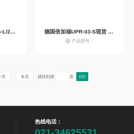
德国倍加福传感器GL5-L/28a/155现货 原装
德国倍加福UPR-03-S现货 原装正品
产品型号：
一页
末页
跳转到第
页
热线电话：
021-34625531