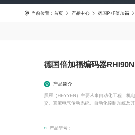
当前位置：
首页
产品中心
德国P+F倍加福
德国倍加福编码器RHI90N-0
产品简介
黑雁（HEYYEN）主要从事自动化工程、
交、直流电气传动系统、自动化控制系统及其
可为用户设计开发优良的自动化控制系统并直
服务行业涉及冶金、石油、化工、纺织、食品
领域。尤其为纺织，印刷行业等生产线提供优
产品型号：