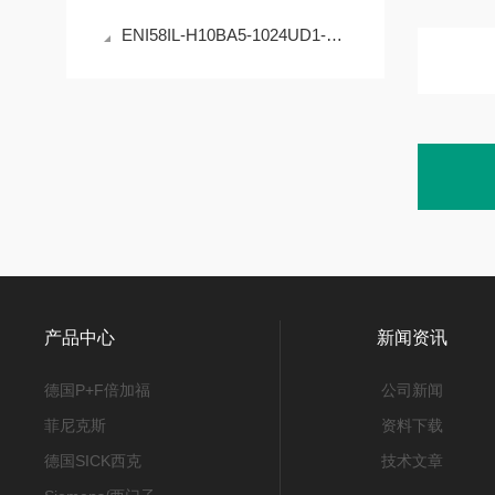
ENI58IL-H10BA5-1024UD1-RC1编码器的原理与应用
产品中心
新闻资讯
德国P+F倍加福
公司新闻
菲尼克斯
资料下载
德国SICK西克
技术文章