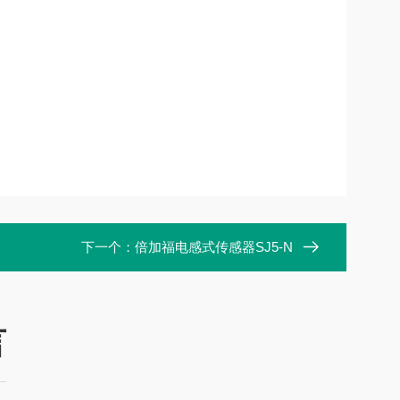
下一个：
倍加福电感式传感器SJ5-N
言