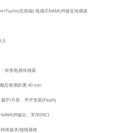
perl+Fuchs(倍加福) 电感式NAMUR接近传感器
释义
CB：矩形电感传感器
0：额定检测距离 40 mm
P：扁平/方形、齐平安装(Flush)
0：NAMUR输出、常闭(NC)
1：特殊版本/接线规格