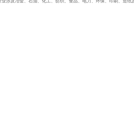
行业涉及冶金、石油、化工、纺织、食品、电力、环保、印刷、造纸