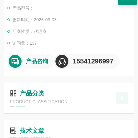
目，还可为用户设计开发*的自动化控制系统并直接提供成套的现
产品型号：
代化电控设备。
服务行业涉及冶金、石油、化工、纺织、食品、电力、环保、印
更新时间：2026-06-03
刷、造纸及科研实验等多个领域。
厂商性质：代理商
倍加福传感器NCN4-12GM40-Z0
访问量：137
15541296997
产品咨询
产品分类
PRODUCT CLASSIFICATION
技术文章