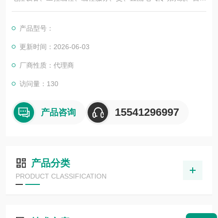
化控制系统及其装置的研究与服务，不但可以独立承包工程项
目，还可为用户设计开发*的自动化控制系统并直接提供成套的现
产品型号：
代化电控设备。
服务行业涉及冶金、石油、化工、纺织、食品、电力、环保、印
更新时间：2026-06-03
刷、造纸及科研实验等多个领域。
厂商性质：代理商
倍加福电感式传感器NBN25-30GM50-E2-M
访问量：130
15541296997
产品咨询
产品分类
PRODUCT CLASSIFICATION