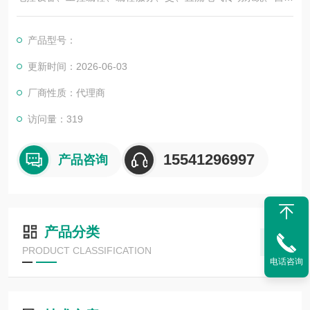
化控制系统及其装置的研究与服务，不但可以独立承包工程项
目，还可为用户设计开发*的自动化控制系统并直接提供成套的现
产品型号：
代化电控设备。
服务行业涉及冶金、石油、化工、纺织、食品、电力、环保、印
更新时间：2026-06-03
刷、造纸及科研实验等多个领域。
厂商性质：代理商
倍加福超声波传感器UC6000-30GM-IUR2-V15
访问量：319
15541296997
产品咨询
产品分类
PRODUCT CLASSIFICATION
电话咨询