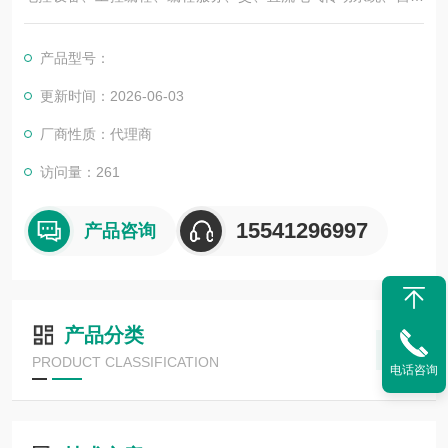
化控制系统及其装置的研究与服务，不但可以独立承包工程项
目，还可为用户设计开发*的自动化控制系统并直接提供成套的现
产品型号：
代化电控设备。
服务行业涉及冶金、石油、化工、纺织、食品、电力、环保、印
更新时间：2026-06-03
刷、造纸及科研实验等多个领域。
厂商性质：代理商
倍加福电感式传感器NBB5-18GM20-E2-V1
访问量：261
15541296997
产品咨询
产品分类
PRODUCT CLASSIFICATION
电话咨询