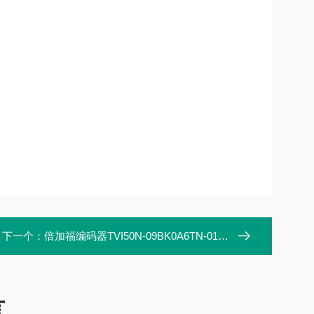
下一个：
倍加福编码器TVI50N-09BK0A6TN-01000
言