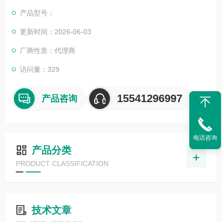
目，还可为用户设计开发*的自动化控制系统并直接提供成套的现
产品型号：
代化电控设备。
服务行业涉及冶金、石油、化工、纺织、食品、制药、电力、环
更新时间：2026-06-03
保、印刷、造纸及科研实验等多个领域。
厂商性质：代理商
德国倍加福传感器读写头WCS3B-LS310
访问量：329
15541296997
产品咨询
电话咨询
产品分类
PRODUCT CLASSIFICATION
技术文章