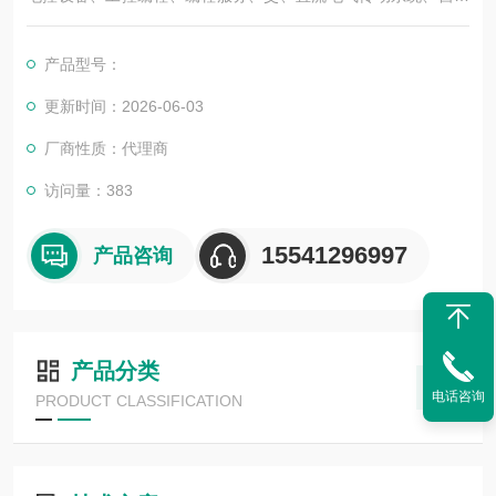
化控制系统及其装置的研究与服务，不但可以独立承包工程项
目，还可为用户设计开发*的自动化控制系统并直接提供成套的现
产品型号：
代化电控设备。
服务行业涉及冶金、石油、化工、纺织、食品、制药、电力、环
更新时间：2026-06-03
保、印刷、造纸及科研实验等多个领域
厂商性质：代理商
德国倍加福电感式传感器NBB4-12GM50-E0
访问量：383
15541296997
产品咨询
产品分类
电话咨询
PRODUCT CLASSIFICATION