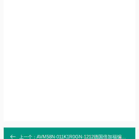
AVM58N-011K1R0GN-1212德国倍加福编码器
上一个：