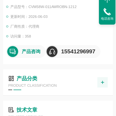
目，还可为用户设计开发*的自动化控制系统并直接提供成套的现
产品型号：CVM58W-011AWROBN-1212
代化电控设备
服务行业涉及冶金、石油、化工、纺织、食品、制药、电力、环
更新时间：2026-06-03
电话咨询
保、印刷、造纸及科研实验等多个领域
厂商性质：代理商
德国倍加福编码器原装产品CVM58W-011AWROBN-1212
访问量：358
15541296997
产品咨询
产品分类
PRODUCT CLASSIFICATION
技术文章