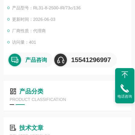
目，还可为用户设计开发*的自动化控制系统并直接提供成套的现
产品型号：RL31-8-2500-IR/73c/136
代化电控设备。
服务行业涉及冶金、石油、化工、纺织、食品、制药、电力、环
更新时间：2026-06-03
保、印刷、造纸及科研实验等多个领域。
厂商性质：代理商
德国倍加福光电传感器RL31-8-2500-IR/73c/13
访问量：401
15541296997
产品咨询
产品分类
电话咨询
PRODUCT CLASSIFICATION
技术文章