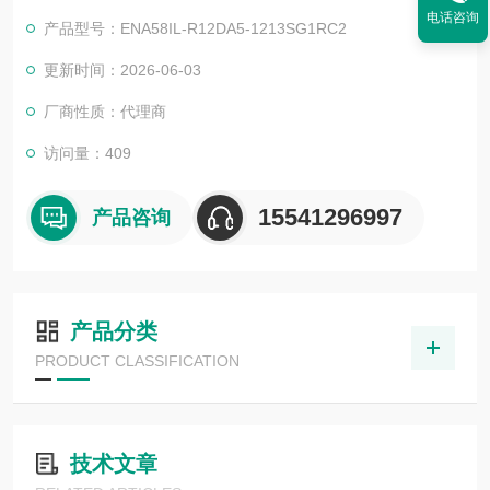
目，还可为用户设计开发*的自动化控制系统并直接提供成套的现
电话咨询
产品型号：ENA58IL-R12DA5-1213SG1RC2
代化电控设备。
服务行业涉及冶金、石油、化工、纺织、食品、制药、电力、环
更新时间：2026-06-03
保、印刷、造纸及科研实验等多个领域。
厂商性质：代理商
倍加福编码器DVM58N-011AGROBN-1416
访问量：409
15541296997
产品咨询
产品分类
PRODUCT CLASSIFICATION
技术文章