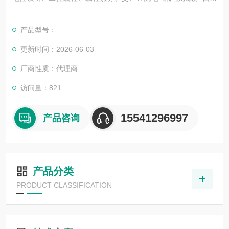
化控制系统及其装置的研究与服务，不但可以独立承包工程项
目，还可为用户设计开发先进的自动化控制系统并直接提供成套
产品型号：
的现代化电控设备。
服务行业涉及冶金、石油、化工、纺织、食品、制药、电力、环
更新时间：2026-06-03
保、印刷、造纸及科研实验等多个领域。德国倍加福母头连接器
厂商性质：代理商
V1-W-E2-2M-PVC现货
访问量：821
15541296997
产品咨询
产品分类
PRODUCT CLASSIFICATION