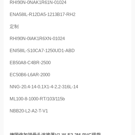
RHI90N-0NAK1R61N-01024
ENA58IL-R12DA5-1213B17-RH2
定制
RHI90N-0IAK1R6XN-01024
ENI58IL-S10CA7-1250UD1-ABD
EB50A8-C4BR-2500
EC50B6-L6AR-2000
NNG-20.4-14-0.1X1-4-2.2-316L-14
ML100-8-1000-RT/103/115b
NBB20-L2-A2-T-V1
德国倍加福母头连接器V1-W-E2-2M-PVC现货