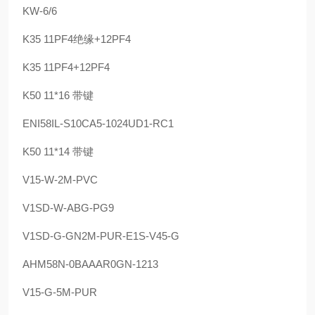
KW-6/6
K35 11PF4绝缘+12PF4
K35 11PF4+12PF4
K50 11*16 带键
ENI58IL-S10CA5-1024UD1-RC1
K50 11*14 带键
V15-W-2M-PVC
V1SD-W-ABG-PG9
V1SD-G-GN2M-PUR-E1S-V45-G
AHM58N-0BAAAR0GN-1213
V15-G-5M-PUR