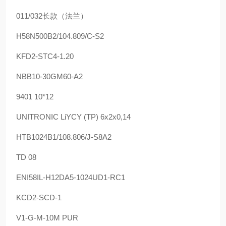
011/032长款（法兰）
H58N500B2/104.809/C-S2
KFD2-STC4-1.20
NBB10-30GM60-A2
9401 10*12
UNITRONIC LiYCY (TP) 6x2x0,14
HTB1024B1/108.806/J-S8A2
TD 08
ENI58IL-H12DA5-1024UD1-RC1
KCD2-SCD-1
V1-G-M-10M PUR