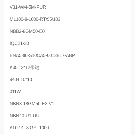
V31-WM-5M-PUR
ML100-8-1000-RT/95/103
NBB2-8GM50-E0
IQC21-30
ENA58IL-S10CA5-0013B17-ABP
K35 12*12带键
9404 10*10
011W
NBN8-18GM50-E2-V1
NBN40-U1-UU
AI 0,14- 8 GY -1000