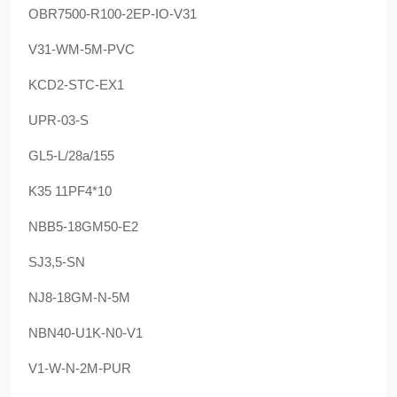
OBR7500-R100-2EP-IO-V31
V31-WM-5M-PVC
KCD2-STC-EX1
UPR-03-S
GL5-L/28a/155
K35 11PF4*10
NBB5-18GM50-E2
SJ3,5-SN
NJ8-18GM-N-5M
NBN40-U1K-N0-V1
V1-W-N-2M-PUR