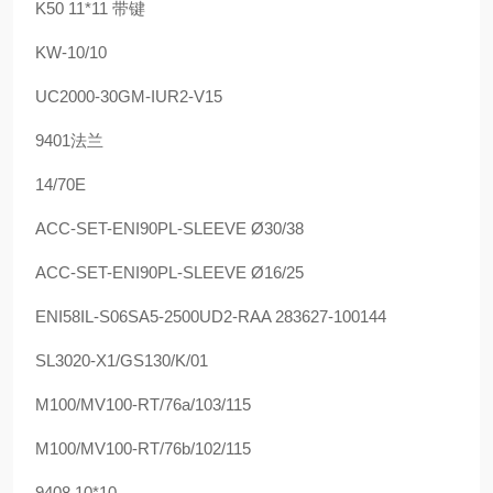
K50 11*11 带键
KW-10/10
UC2000-30GM-IUR2-V15
9401法兰
14/70E
ACC-SET-ENI90PL-SLEEVE Ø30/38
ACC-SET-ENI90PL-SLEEVE Ø16/25
ENI58IL-S06SA5-2500UD2-RAA 283627-100144
SL3020-X1/GS130/K/01
M100/MV100-RT/76a/103/115
M100/MV100-RT/76b/102/115
9408 10*10