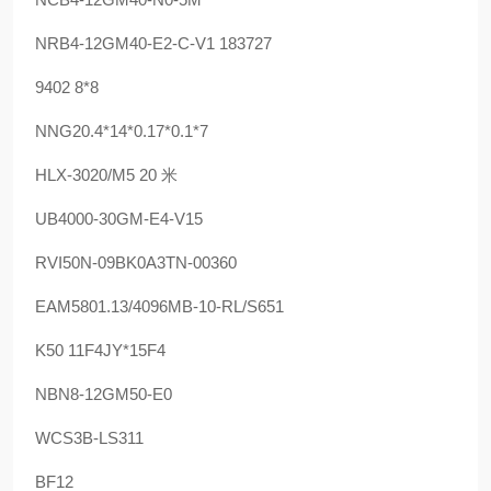
NRB4-12GM40-E2-C-V1 183727
9402 8*8
NNG20.4*14*0.17*0.1*7
HLX-3020/M5 20 米
UB4000-30GM-E4-V15
RVI50N-09BK0A3TN-00360
EAM5801.13/4096MB-10-RL/S651
K50 11F4JY*15F4
NBN8-12GM50-E0
WCS3B-LS311
BF12