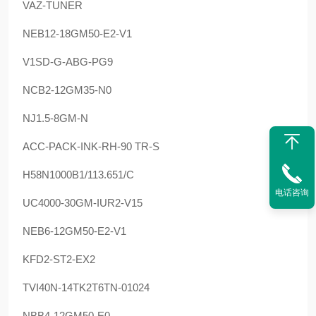
VAZ-TUNER
NEB12-18GM50-E2-V1
V1SD-G-ABG-PG9
NCB2-12GM35-N0
NJ1.5-8GM-N
ACC-PACK-INK-RH-90 TR-S
H58N1000B1/113.651/C
电话咨询
UC4000-30GM-IUR2-V15
NEB6-12GM50-E2-V1
KFD2-ST2-EX2
TVI40N-14TK2T6TN-01024
NBB4-12GM50-E0