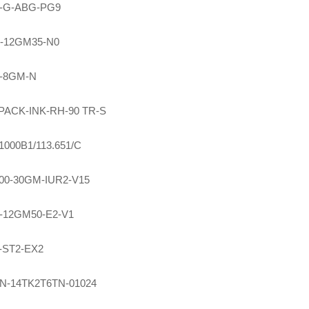
-G-ABG-PG9
-12GM35-N0
5-8GM-N
PACK-INK-RH-90 TR-S
000B1/113.651/C
00-30GM-IUR2-V15
-12GM50-E2-V1
-ST2-EX2
0N-14TK2T6TN-01024