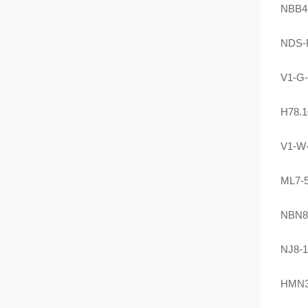
NBB4
NDS-
V1-G
H78.1
V1-W
ML7-5
NBN8
NJ8-
HMN36