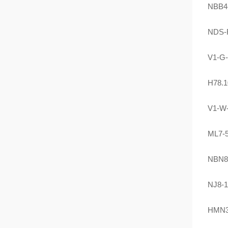
NBB4
NDS-
V1-G
H78.1
V1-W
ML7-5
NBN8
NJ8-
HMN36