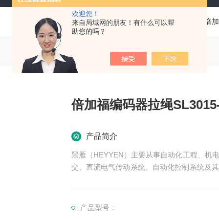
欢迎您！
当前位置：
首页
产品中心
德国P+F倍
来自局域网的朋友！有什么可以帮
助您的吗？
倍加福编码器拉绳SL3015-X2
产品简介
黑雁（HEYYEN）主要从事自动化工程、
交、直流电气传动系统、自动化控制系统及其
可为用户设计开发先进的自动化控制系统并直
服务行业涉及冶金、石油、化工、纺织、食品
领域。尤其为纺织，印刷行业等生产线提供先
产品型号：