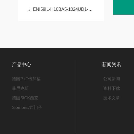
ENI58IL-H10BA5-1024UD1-RC1编码器的原理与应用
产品中心
新闻资讯
德国P+F倍加福
公司新闻
菲尼克斯
资料下载
德国SICK西克
技术文章
Siemens/西门子