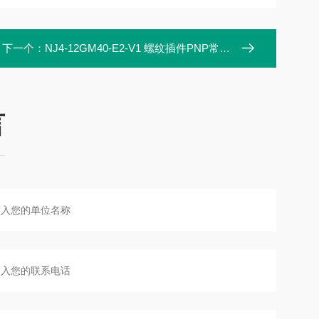
下一个：
NJ4-12GM40-E2-V1 螺纹插件PNP常开 电感式传感器
言