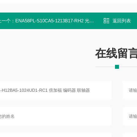
上一个：
ENA58PL-S10CA5-1213B17-RH2 光电多圈编码器 现货直发P+F
返回列表
在线留