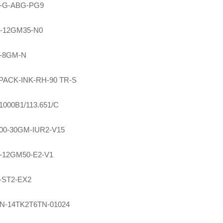
-G-ABG-PG9
-12GM35-N0
5-8GM-N
PACK-INK-RH-90 TR-S
000B1/113.651/C
00-30GM-IUR2-V15
-12GM50-E2-V1
-ST2-EX2
0N-14TK2T6TN-01024