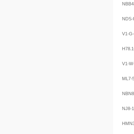
NBB4
NDS-
V1-G
H78.1
V1-W
ML7-5
NBN8
NJ8-
HMN36