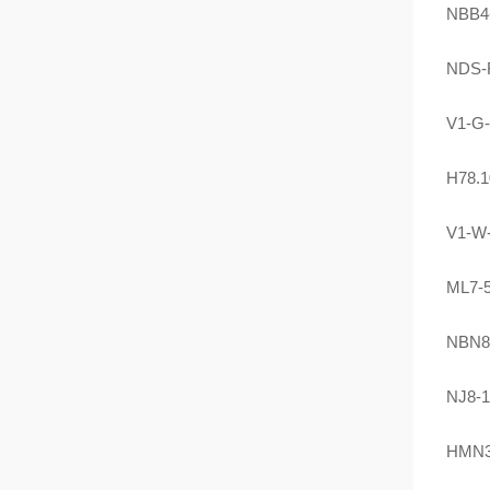
NBB4
NDS-
V1-G
H78.1
V1-W
ML7-5
NBN8
NJ8-
HMN36