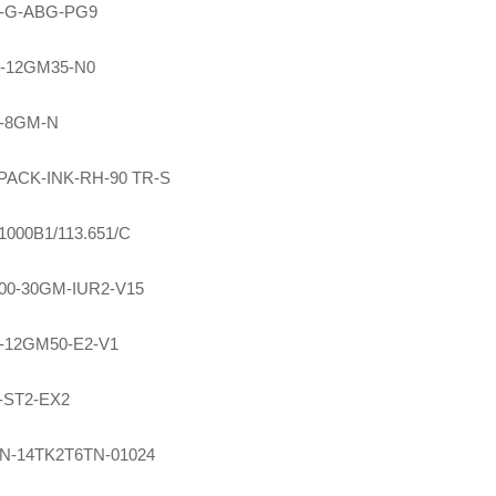
-G-ABG-PG9
-12GM35-N0
5-8GM-N
PACK-INK-RH-90 TR-S
000B1/113.651/C
00-30GM-IUR2-V15
-12GM50-E2-V1
-ST2-EX2
0N-14TK2T6TN-01024