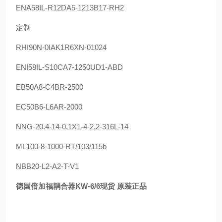
ENA58IL-R12DA5-1213B17-RH2
定制
RHI90N-0IAK1R6XN-01024
ENI58IL-S10CA7-1250UD1-ABD
EB50A8-C4BR-2500
EC50B6-L6AR-2000
NNG-20.4-14-0.1X1-4-2.2-316L-14
ML100-8-1000-RT/103/115b
NBB20-L2-A2-T-V1
德国倍加福耦合器KW-6/6现货 原装正品