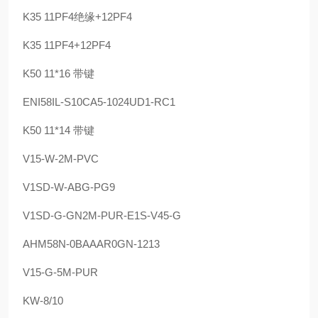
K35 11PF4绝缘+12PF4
K35 11PF4+12PF4
K50 11*16 带键
ENI58IL-S10CA5-1024UD1-RC1
K50 11*14 带键
V15-W-2M-PVC
V1SD-W-ABG-PG9
V1SD-G-GN2M-PUR-E1S-V45-G
AHM58N-0BAAAR0GN-1213
V15-G-5M-PUR
KW-8/10