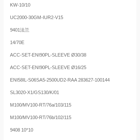
KW-10/10
UC2000-30GM-IUR2-V15
9401法兰
14/70E
ACC-SET-ENI90PL-SLEEVE Ø30/38
ACC-SET-ENI90PL-SLEEVE Ø16/25
ENI58IL-S06SA5-2500UD2-RAA 283627-100144
SL3020-X1/GS130/K/01
M100/MV100-RT/76a/103/115
M100/MV100-RT/76b/102/115
9408 10*10