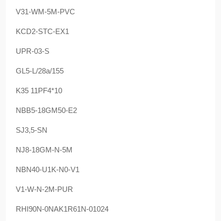
V31-WM-5M-PVC
KCD2-STC-EX1
UPR-03-S
GL5-L/28a/155
K35 11PF4*10
NBB5-18GM50-E2
SJ3,5-SN
NJ8-18GM-N-5M
NBN40-U1K-N0-V1
V1-W-N-2M-PUR
RHI90N-0NAK1R61N-01024