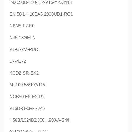
INX090D-F99-IE2-V15-Y223448
ENI58IL-H10BA5-2000UD1-RC1
NBN5-F7-E0
NJ5-18GM-N
V1-G-2M-PUR
D-74172
KCD2-SR-EX2
ML100-55/103/115
NCB50-FP-E2-P1
V15D-G-5M-RJ45
H58B/1024B2/308H.809/A-S4/I
011/032长款（法兰）