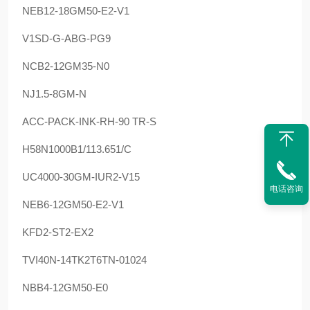
NEB12-18GM50-E2-V1
V1SD-G-ABG-PG9
NCB2-12GM35-N0
NJ1.5-8GM-N
ACC-PACK-INK-RH-90 TR-S
H58N1000B1/113.651/C
UC4000-30GM-IUR2-V15
电话咨询
NEB6-12GM50-E2-V1
KFD2-ST2-EX2
TVI40N-14TK2T6TN-01024
NBB4-12GM50-E0