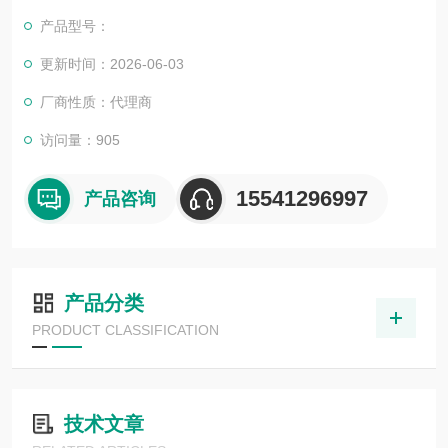
目，还可为用户设计开发先进的自动化控制系统并直接提供成套
产品型号：
的现代化电控设备。
服务行业涉及冶金、石油、化工、纺织、食品、制药、电力、环
更新时间：2026-06-03
保、印刷、造纸及科研实验等多个领域。德国倍加福耦合器KW-
厂商性质：代理商
6/6现货 原装正品
访问量：905
15541296997
产品咨询
产品分类
PRODUCT CLASSIFICATION
技术文章