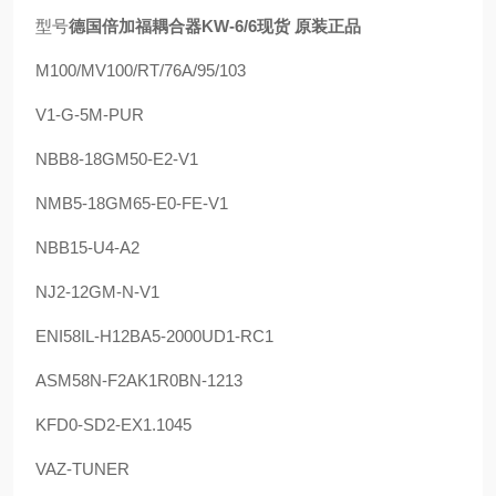
型号
德国倍加福耦合器KW-6/6现货 原装正品
M100/MV100/RT/76A/95/103
V1-G-5M-PUR
NBB8-18GM50-E2-V1
NMB5-18GM65-E0-FE-V1
NBB15-U4-A2
NJ2-12GM-N-V1
ENI58IL-H12BA5-2000UD1-RC1
ASM58N-F2AK1R0BN-1213
KFD0-SD2-EX1.1045
VAZ-TUNER