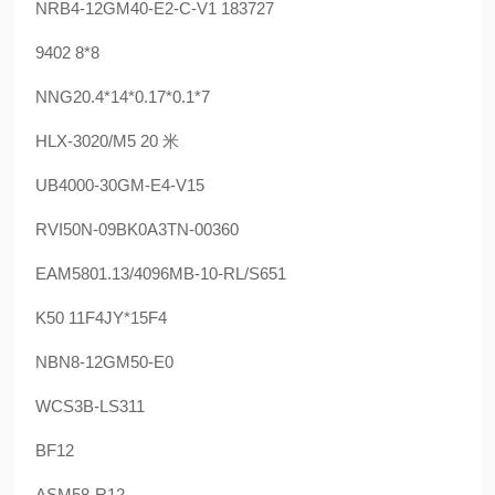
NRB4-12GM40-E2-C-V1 183727
9402 8*8
NNG20.4*14*0.17*0.1*7
HLX-3020/M5 20 米
UB4000-30GM-E4-V15
RVI50N-09BK0A3TN-00360
EAM5801.13/4096MB-10-RL/S651
K50 11F4JY*15F4
NBN8-12GM50-E0
WCS3B-LS311
BF12
ASM58-R12