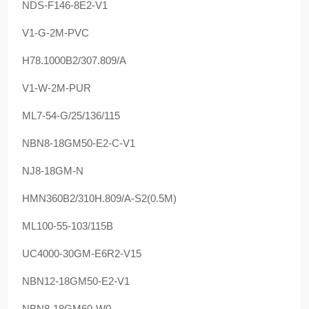
NDS-F146-8E2-V1
V1-G-2M-PVC
H78.1000B2/307.809/A
V1-W-2M-PUR
ML7-54-G/25/136/115
NBN8-18GM50-E2-C-V1
NJ8-18GM-N
HMN360B2/310H.809/A-S2(0.5M)
ML100-55-103/115B
UC4000-30GM-E6R2-V15
NBN12-18GM50-E2-V1
NBN8-18GM60-W0