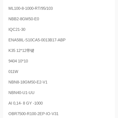
ML100-8-1000-RT/95/103
NBB2-8GM50-E0
IQC21-30
ENA58IL-S10CA5-0013B17-ABP
K35 12*12带键
9404 10*10
011W
NBN8-18GM50-E2-V1
NBN40-U1-UU
AI 0,14- 8 GY -1000
OBR7500-R100-2EP-IO-V31