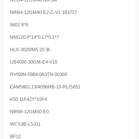
NRB4-12GM40-E2-C-V1 183727
9402 8*8
NNG20.4*14*0.17*0.1*7
HLX-3020/M5 20 米
UB4000-30GM-E4-V15
RVI50N-09BK0A3TN-00360
EAM5801.13/4096MB-10-RL/S651
K50 11F4JY*15F4
NBN8-12GM50-E0
WCS3B-LS311
BF12