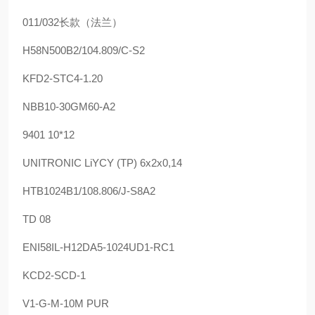
011/032长款（法兰）
H58N500B2/104.809/C-S2
KFD2-STC4-1.20
NBB10-30GM60-A2
9401 10*12
UNITRONIC LiYCY (TP) 6x2x0,14
HTB1024B1/108.806/J-S8A2
TD 08
ENI58IL-H12DA5-1024UD1-RC1
KCD2-SCD-1
V1-G-M-10M PUR