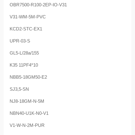
OBR7500-R100-2EP-IO-V31
V31-WM-5M-PVC
KCD2-STC-EX1
UPR-03-S
GL5-L/28a/155
K35 11PF4*10
NBB5-18GM50-E2
SJ3,5-SN
NJ8-18GM-N-5M
NBN40-U1K-N0-V1
V1-W-N-2M-PUR