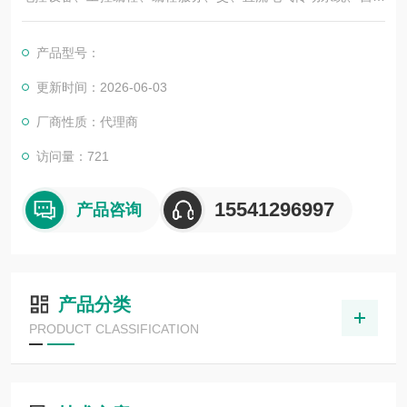
化控制系统及其装置的研究与服务，不但可以独立承包工程项
目，还可为用户设计开发先进的自动化控制系统并直接提供成套
产品型号：
的现代化电控设备。
服务行业涉及冶金、石油、化工、纺织、食品、制药、电力、环
更新时间：2026-06-03
保、印刷、造纸及科研实验等多个领域。德国倍加福耦合器9460
厂商性质：代理商
10*10现货 原装正品
访问量：721
15541296997
产品咨询
产品分类
PRODUCT CLASSIFICATION