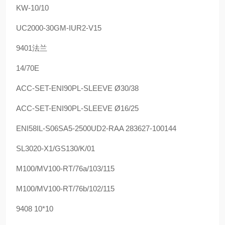
KW-10/10
UC2000-30GM-IUR2-V15
9401法兰
14/70E
ACC-SET-ENI90PL-SLEEVE Ø30/38
ACC-SET-ENI90PL-SLEEVE Ø16/25
ENI58IL-S06SA5-2500UD2-RAA 283627-100144
SL3020-X1/GS130/K/01
M100/MV100-RT/76a/103/115
M100/MV100-RT/76b/102/115
9408 10*10