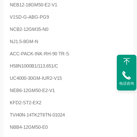
NEB12-18GM50-E2-V1
V1SD-G-ABG-PG9
NCB2-12GM35-N0
NJ1.5-8GM-N
ACC-PACK-INK-RH-90 TR-S
H58N1000B1/113.651/C
UC4000-30GM-IUR2-V15
电话咨询
NEB6-12GM50-E2-V1
KFD2-ST2-EX2
TVI40N-14TK2T6TN-01024
NBB4-12GM50-E0