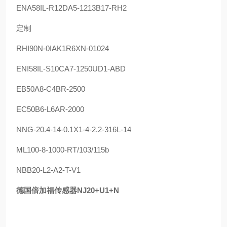
ENA58IL-R12DA5-1213B17-RH2
定制
RHI90N-0IAK1R6XN-01024
ENI58IL-S10CA7-1250UD1-ABD
EB50A8-C4BR-2500
EC50B6-L6AR-2000
NNG-20.4-14-0.1X1-4-2.2-316L-14
ML100-8-1000-RT/103/115b
NBB20-L2-A2-T-V1
德国倍加福传感器NJ20+U1+N