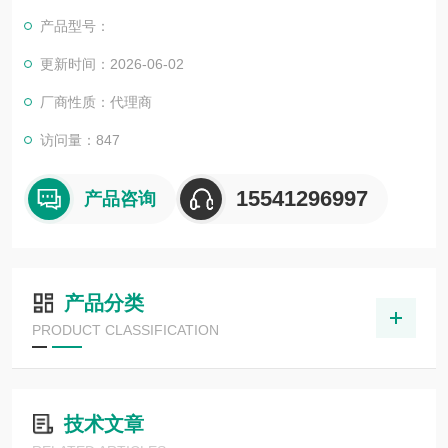
目，还可为用户设计开发先进的自动化控制系统并直接提供成套
产品型号：
的现代化电控设备。
服务行业涉及冶金、石油、化工、纺织、食品、制药、电力、环
更新时间：2026-06-02
保、印刷、造纸及科研实验等多个领域。德国倍加福传感器NJ20
厂商性质：代理商
+U1+N
访问量：847
15541296997
产品咨询
产品分类
PRODUCT CLASSIFICATION
技术文章