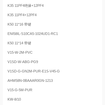
K35 11PF4绝缘+12PF4
K35 11PF4+12PF4
K50 11*16 带键
ENI58IL-S10CA5-1024UD1-RC1
K50 11*14 带键
V15-W-2M-PVC
V1SD-W-ABG-PG9
V1SD-G-GN2M-PUR-E1S-V45-G
AHM58N-0BAAAR0GN-1213
V15-G-5M-PUR
KW-8/10