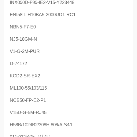
INX090D-F99-IE2-V15-Y223448
ENI58IL-H10BA5-2000UD1-RC1
NBN5-F7-E0
NJ5-18GM-N
V1-G-2M-PUR
D-74172
KCD2-SR-EX2
ML100-55/103/115
NCB50-FP-E2-P1
V15D-G-5M-RJ45
H58B/1024B2/308H.809/A-S4/I
011/032长款（法兰）