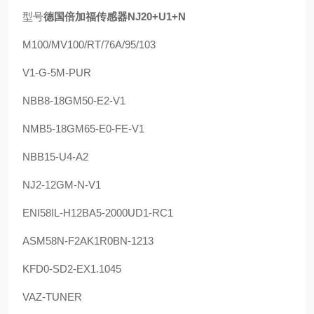
型号
德国倍加福传感器NJ20+U1+N
M100/MV100/RT/76A/95/103
V1-G-5M-PUR
NBB8-18GM50-E2-V1
NMB5-18GM65-E0-FE-V1
NBB15-U4-A2
NJ2-12GM-N-V1
ENI58IL-H12BA5-2000UD1-RC1
ASM58N-F2AK1R0BN-1213
KFD0-SD2-EX1.1045
VAZ-TUNER