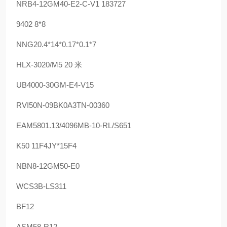
NRB4-12GM40-E2-C-V1 183727
9402 8*8
NNG20.4*14*0.17*0.1*7
HLX-3020/M5 20 米
UB4000-30GM-E4-V15
RVI50N-09BK0A3TN-00360
EAM5801.13/4096MB-10-RL/S651
K50 11F4JY*15F4
NBN8-12GM50-E0
WCS3B-LS311
BF12
ASM58-R12