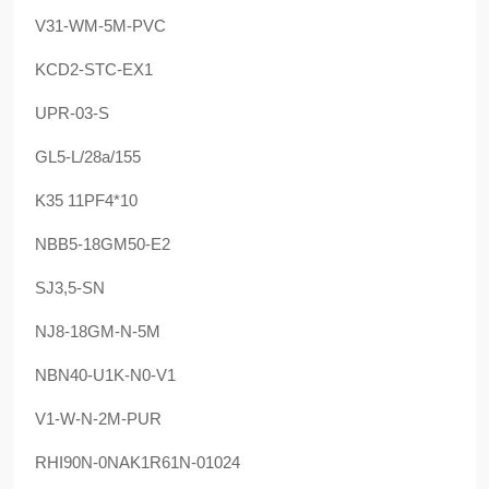
V31-WM-5M-PVC
KCD2-STC-EX1
UPR-03-S
GL5-L/28a/155
K35 11PF4*10
NBB5-18GM50-E2
SJ3,5-SN
NJ8-18GM-N-5M
NBN40-U1K-N0-V1
V1-W-N-2M-PUR
RHI90N-0NAK1R61N-01024