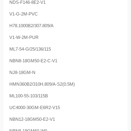
NDS-F146-8E2-V1
V1-G-2M-PVC
H78.1000B2/307.809/A
V1-W-2M-PUR
ML7-54-G/25/136/115
NBN8-18GM50-E2-C-V1
NJ8-18GM-N
HMN360B2/310H.809/A-S2(0.5M)
ML100-55-103/115B
UC4000-30GM-E6R2-V15
NBN12-18GM50-E2-V1
NBN8-18GM60-W0