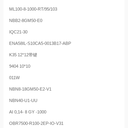
ML100-8-1000-RT/95/103
NBB2-8GM50-E0
IQC21-30
ENA58IL-S10CA5-0013B17-ABP
K35 12*12带键
9404 10*10
011W
NBN8-18GM50-E2-V1
NBN40-U1-UU
AI 0,14- 8 GY -1000
OBR7500-R100-2EP-IO-V31