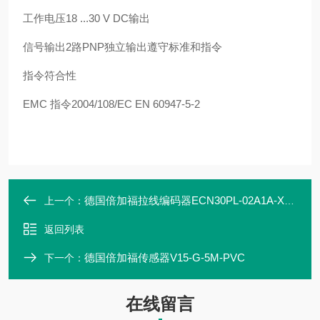
工作电压18 ...30 V DC输出
信号输出2路PNP独立输出遵守标准和指令
指令符合性
EMC 指令2004/108/EC EN 60947-5-2
德国倍加福拉线编码器ECN30PL-02A1A-X2:NN
上一个：
返回列表
德国倍加福传感器V15-G-5M-PVC
下一个：
在线留言