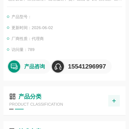
化控制系统及其装置的研究与服务，不但可以独立承包工程项
目，还可为用户设计开发先进的自动化控制系统并直接提供成套
产品型号：
的现代化电控设备。
服务行业涉及冶金、石油、化工、纺织、食品、制药、电力、环
更新时间：2026-06-02
保、印刷、造纸及科研实验等多个领域。德国倍加福传感器开关I
厂商性质：代理商
C-KP2-2HB17-2V1D
访问量：789
15541296997
产品咨询
产品分类
PRODUCT CLASSIFICATION