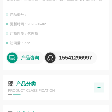
化控制系统及其装置的研究与服务，不但可以独立承包工程项
目，还可为用户设计开发先进的自动化控制系统并直接提供成套
产品型号：
的现代化电控设备。
服务行业涉及冶金、石油、化工、纺织、食品、制药、电力、环
更新时间：2026-06-02
保、印刷、造纸及科研实验等多个领域。德国倍加福传感器INX3
厂商性质：代理商
60D-F99-I2E2-V15
访问量：772
15541296997
产品咨询
产品分类
PRODUCT CLASSIFICATION