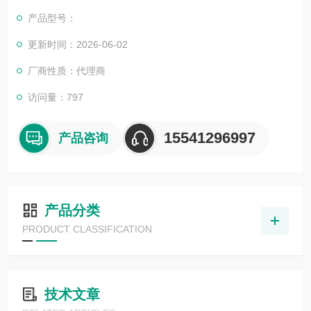
目，还可为用户设计开发先进的自动化控制系统并直接提供成套
产品型号：
的现代化电控设备。
服务行业涉及冶金、石油、化工、纺织、食品、制药、电力、环
更新时间：2026-06-02
保、印刷、造纸及科研实验等多个领域。尤其为纺织，印刷行业
厂商性质：代理商
等生产线提供先进的电气传动系统和自动化控制
访问量：797
15541296997
产品咨询
产品分类
PRODUCT CLASSIFICATION
技术文章