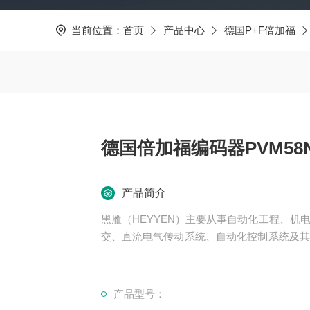
当前位置：
首页
产品中心
德国P+F倍加福
德国倍加福编码器PVM58N-0
产品简介
黑雁（HEYYEN）主要从事自动化工程、
交、直流电气传动系统、自动化控制系统及其
可为用户设计开发先进的自动化控制系统并直
服务行业涉及冶金、石油、化工、纺织、食品
领域。尤其为纺织，印刷行业等生产线提供先
产品型号：