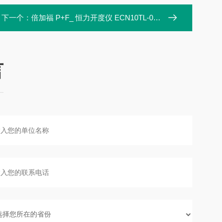
下一个：
倍加福 P+F_ 恒力开度仪 ECN10TL-05BNP-X3:nn 拉线式编码器
言