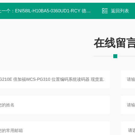
上一个：
ENI58IL-H10BA5-0360UD1-RCY 德国倍加福 编码器
返回列表
在线留