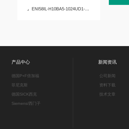
ENI58IL-H10BA5-1024UD1-RC1编码器的原理与应用
产品中心
新闻资讯
德国P+F倍加福
公司新闻
菲尼克斯
资料下载
德国SICK西克
技术文章
Siemens/西门子