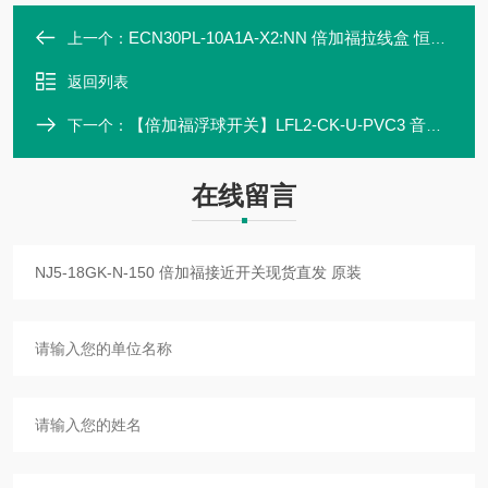
ECN30PL-10A1A-X2:NN 倍加福拉线盒 恒力开度仪 现货直发 5米 10米 20米
上一个：
返回列表
【倍加福浮球开关】LFL2-CK-U-PVC3 音叉液位传感器 P+F
下一个：
在线留言