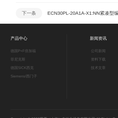
下一条
ECN30PL-20A1A-X1:NN紧
产品中心
新闻资讯
德国P+F倍加福
公司新闻
菲尼克斯
资料下载
德国SICK西克
技术文章
Siemens/西门子